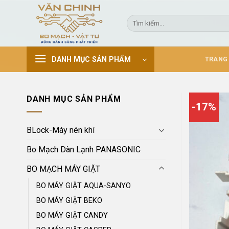
Skip
to
Tìm
kiếm:
content
DANH MỤC SẢN PHẨM
TRANG
DANH MỤC SẢN PHẨM
-17%
BLock-Máy nén khí
Bo Mạch Dàn Lạnh PANASONIC
BO MẠCH MÁY GIẶT
BO MÁY GIẶT AQUA-SANYO
BO MÁY GIẶT BEKO
BO MÁY GIẶT CANDY