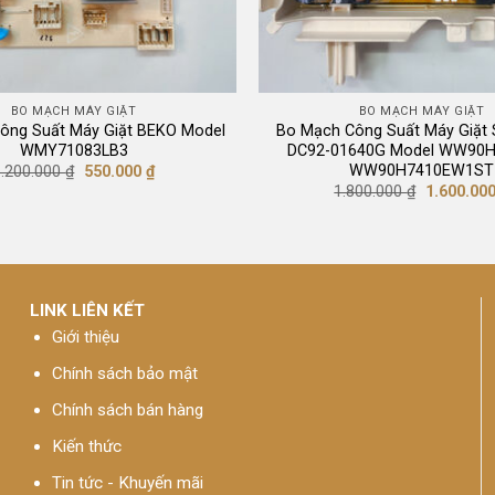
BO MẠCH MÁY GIẶT
BO MẠCH MÁY GIẶT
ông Suất Máy Giặt BEKO Model
Bo Mạch Công Suất Máy Giặ
WMY71083LB3
DC92-01640G Model WW90H
WW90H7410EW1ST
Giá
Giá
1.200.000
₫
550.000
₫
gốc
hiện
Giá
1.800.000
₫
1.600.00
là:
tại
gốc
1.200.000 ₫.
là:
là:
550.000 ₫.
1.800.000 
LINK LIÊN KẾT
Giới thiệu
Chính sách bảo mật
Chính sách bán hàng
Kiến thức
Tin tức - Khuyến mãi