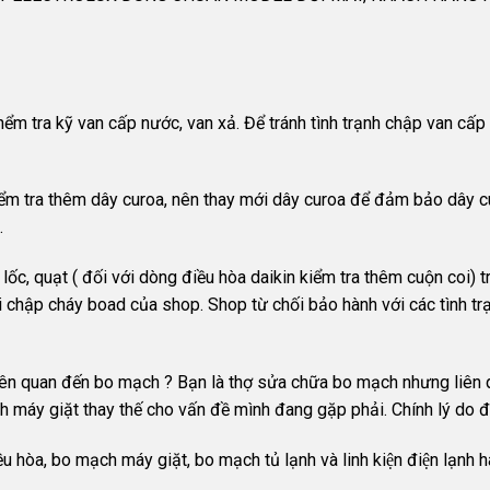
hểm tra kỹ van cấp nước, van xả. Để tránh tình trạnh chập van cấp
 tra thêm dây curoa, nên thay mới dây curoa để đảm bảo dây curo
.
c, quạt ( đối với dòng điều hòa daikin kiểm tra thêm cuộn coi) trán
ỗi chập cháy boad của shop. Shop từ chối bảo hành với các tình t
iên quan đến bo mạch ? Bạn là thợ sửa chữa bo mạch nhưng liên q
máy giặt thay thế cho vấn đề mình đang gặp phải. Chính lý do đo
òa, bo mạch máy giặt, bo mạch tủ lạnh và linh kiện điện lạnh