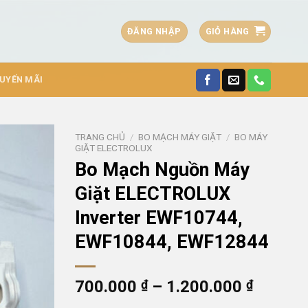
ĐĂNG NHẬP
GIỎ HÀNG
HUYẾN MÃI
TRANG CHỦ
/
BO MẠCH MÁY GIẶT
/
BO MÁY
GIẶT ELECTROLUX
Bo Mạch Nguồn Máy
Giặt ELECTROLUX
Inverter EWF10744,
EWF10844, EWF12844
Khoản
700.000
₫
–
1.200.000
₫
giá: