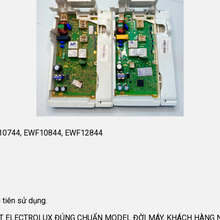
F10744, EWF10844, EWF12844
u tiên sử dụng.
ELECTROLUX ĐÚNG CHUẨN MODEL ĐỜI MÁY, KHÁCH HÀNG NÊN 