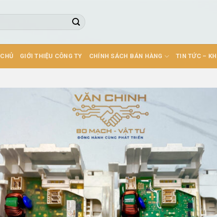
 CHỦ
GIỚI THIỆU CÔNG TY
CHÍNH SÁCH BÁN HÀNG
TIN TỨC – K