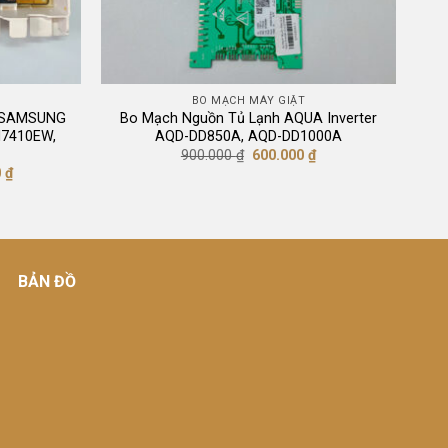
BO MẠCH MÁY GIẶT
t SAMSUNG
Bo Mạch Nguồn Tủ Lạnh AQUA Inverter
7410EW,
AQD-DD850A, AQD-DD1000A
Giá
Giá
900.000
₫
600.000
₫
gốc
hiện
Giá
0
₫
là:
tại
hiện
900.000 ₫.
là:
tại
600.000 ₫.
₫.
là:
1.600.000 ₫.
BẢN ĐỒ