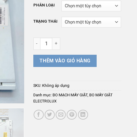
từ
PHÂN LOẠI
700.00
đến
TRẠNG THÁI
1.200.
Bo Mạch Nguồn Máy Giặt ELECTROLUX Inverter E
THÊM VÀO GIỎ HÀNG
SKU:
Không áp dụng
Danh mục:
BO MẠCH MÁY GIẶT
,
BO MÁY GIẶT
ELECTROLUX