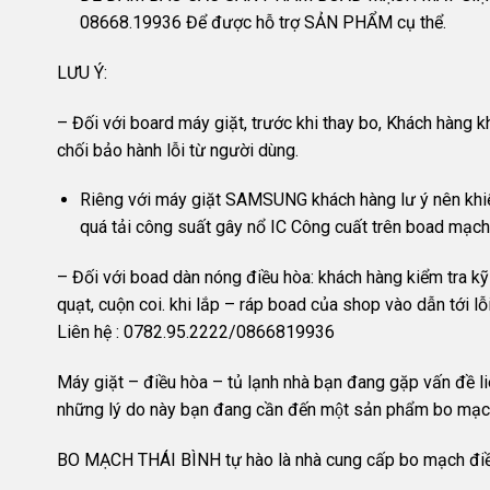
08668.19936 Để được hỗ trợ SẢN PHẨM cụ thể.
LƯU Ý:
– Đối với board máy giặt, trước khi thay bo, Khách hàng k
chối bảo hành lỗi từ người dùng.
Riêng với máy giặt SAMSUNG khách hàng lư ý nên khiểm
quá tải công suất gây nổ IC Công cuất trên boad mạch
– Đối với boad dàn nóng điều hòa: khách hàng kiểm tra kỹ lố
quạt, cuộn coi. khi lắp – ráp boad của shop vào dẫn tới l
Liên hệ : 0782.95.2222/0866819936
Máy giặt – điều hòa – tủ lạnh nhà bạn đang gặp vấn đề l
những lý do này bạn đang cần đến một sản phẩm bo mạch 
BO MẠCH THÁI BÌNH tự hào là nhà cung cấp bo mạch điều h