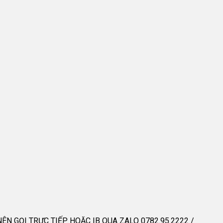
GỌI TRỰC TIẾP HOẶC IB QUA ZALO 0782.95.2222 /