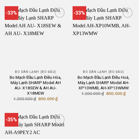
480.000 ₫.
1.500.000 ₫.
là:
900.00
-33%
-33%
BO DÀN LẠNH (BO ĐẦU)
BO DÀN LẠNH (BO ĐẦU)
Bo Mạch Đầu Lạnh Điều Hòa,
Bo Mạch Đầu Lạnh Điều Hoà,
Máy Lạnh SHARP Model AH
Máy Lạnh SHARP Model AH-
AU- X18SEW & AH AU-
XP10WMB, AH-XP13WMW
X18MEW
Giá
Giá
1.200.000
₫
800.000
₫
gốc
hiện
Giá
Giá
1.200.000
₫
800.000
₫
là:
tại
gốc
hiện
1.200.000 ₫.
là:
là:
tại
800.00
1.200.000 ₫.
là:
800.000 ₫.
-35%