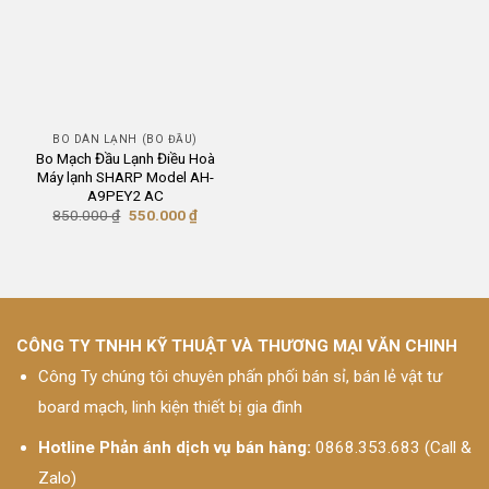
BO DÀN LẠNH (BO ĐẦU)
Bo Mạch Đầu Lạnh Điều Hoà
Máy lạnh SHARP Model AH-
A9PEY2 AC
Giá
Giá
850.000
₫
550.000
₫
gốc
hiện
là:
tại
850.000 ₫.
là:
550.000 ₫.
CÔNG TY TNHH KỸ THUẬT VÀ THƯƠNG MẠI VĂN CHINH
Công Ty chúng tôi chuyên phấn phối bán sỉ, bán lẻ vật tư
board mạch, linh kiện thiết bị gia đình
Hotline Phản ánh dịch vụ bán hàng:
0868.353.683 (Call &
Zalo)