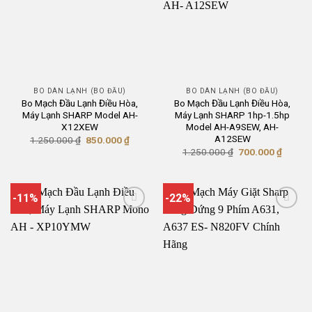
BO DÀN LẠNH (BO ĐẦU)
BO DÀN LẠNH (BO ĐẦU)
Bo Mạch Đầu Lạnh Điều Hòa,
Bo Mạch Đầu Lạnh Điều Hòa,
Máy Lạnh SHARP Model AH-
Máy Lạnh SHARP 1hp-1.5hp
X12XEW
Model AH-A9SEW, AH-
A12SEW
Giá
Giá
1.250.000
₫
850.000
₫
gốc
hiện
Giá
Giá
1.250.000
₫
700.000
₫
là:
tại
gốc
hiện
1.250.000 ₫.
là:
là:
tại
850.000 ₫.
1.250.000 ₫.
là:
700.00
-11%
-22%