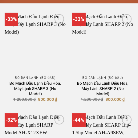
-33%
-33%
BO DÀN LẠNH (BO ĐẦU)
BO DÀN LẠNH (BO ĐẦU)
Bo Mạch Đầu Lạnh Điều Hòa,
Bo Mạch Đầu Lạnh Điều Hòa,
Máy Lạnh SHARP 3 (No
Máy Lạnh SHARP 2 (No
Model)
Model)
Giá
Giá
Giá
Giá
1.200.000
₫
800.000
₫
1.200.000
₫
800.000
₫
gốc
hiện
gốc
hiện
là:
tại
là:
tại
1.200.000 ₫.
là:
1.200.000 ₫.
là:
800.000 ₫.
800.00
-32%
-44%