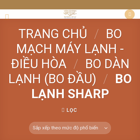
Skip
to
content
TRANG CHỦ
/
BO
MẠCH MÁY LẠNH -
ĐIỀU HÒA
/
BO DÀN
LẠNH (BO ĐẦU)
/
BO
LẠNH SHARP
LỌC