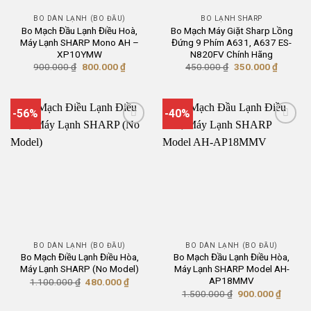
BO DÀN LẠNH (BO ĐẦU)
BO LẠNH SHARP
Bo Mạch Đầu Lạnh Điều Hoà,
Bo Mạch Máy Giặt Sharp Lồng
Máy Lạnh SHARP Mono AH –
Đứng 9 Phím A631, A637 ES-
XP10YMW
N820FV Chính Hãng
Giá
Giá
Giá
Giá
900.000
₫
800.000
₫
450.000
₫
350.000
₫
gốc
hiện
gốc
hiện
là:
tại
là:
tại
900.000 ₫.
là:
450.000 ₫.
là:
800.000 ₫.
350.000
-56%
-40%
BO DÀN LẠNH (BO ĐẦU)
BO DÀN LẠNH (BO ĐẦU)
Bo Mạch Điều Lạnh Điều Hòa,
Bo Mạch Đầu Lạnh Điều Hòa,
Máy Lạnh SHARP (No Model)
Máy Lạnh SHARP Model AH-
AP18MMV
Giá
Giá
1.100.000
₫
480.000
₫
gốc
hiện
Giá
Giá
1.500.000
₫
900.000
₫
là:
tại
gốc
hiện
1.100.000 ₫.
là:
là:
tại