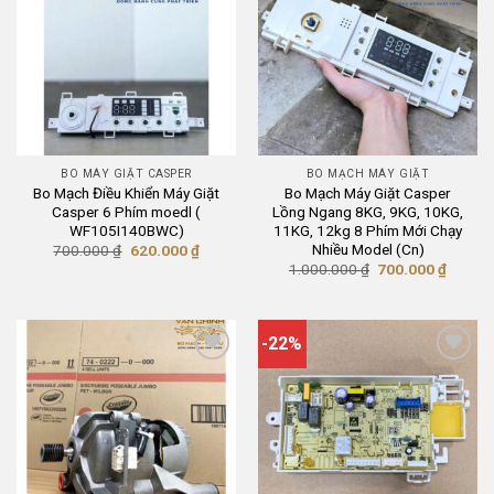
BO MÁY GIẶT CASPER
BO MẠCH MÁY GIẶT
Bo Mạch Điều Khiển Máy Giặt
Bo Mạch Máy Giặt Casper
Casper 6 Phím moedl (
Lồng Ngang 8KG, 9KG, 10KG,
WF105I140BWC)
11KG, 12kg 8 Phím Mới Chạy
Nhiều Model (Cn)
Giá
Giá
700.000
₫
620.000
₫
gốc
hiện
Giá
Giá
1.000.000
₫
700.000
₫
là:
tại
gốc
hiện
700.000 ₫.
là:
là:
tại
620.000 ₫.
1.000.000 ₫.
là:
700.00
-22%