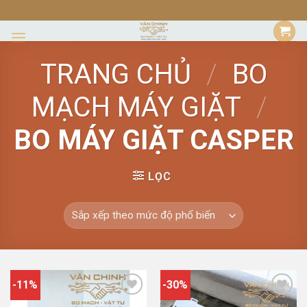
Skip
to
content
TRANG CHỦ
/
BO
MẠCH MÁY GIẶT
/
BO MÁY GIẶT CASPER
LỌC
-11%
-30%