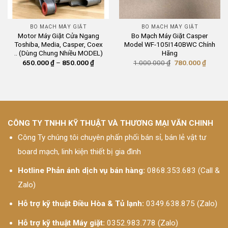
BO MẠCH MÁY GIẶT
BO MẠCH MÁY GIẶT
Motor Máy Giặt Cửa Ngang
Bo Mạch Máy Giặt Casper
Toshiba, Media, Casper, Coex
Model WF-105I140BWC Chính
.. (Dùng Chung Nhiều MODEL)
Hãng
Khoảng
Giá
Giá
650.000
₫
–
850.000
₫
1.000.000
₫
780.000
₫
giá:
gốc
hiện
từ
là:
tại
650.000 ₫
1.000.000 ₫.
là:
đến
780.00
850.000 ₫
CÔNG TY TNHH KỸ THUẬT VÀ THƯƠNG MẠI VĂN CHINH
Công Ty chúng tôi chuyên phấn phối bán sỉ, bán lẻ vật tư
board mạch, linh kiện thiết bị gia đình
Hotline Phản ánh dịch vụ bán hàng:
0868.353.683 (Call &
Zalo)
Hỗ trợ kỹ thuật Điều Hòa & Tủ lạnh:
0349.638.875 (Zalo)
Hỗ trợ kỹ thuật Máy giặt:
0352.983.778 (Zalo)