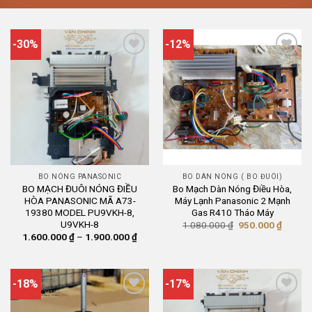
-30%
-12%
BO NÓNG PANASONIC
BO DÀN NÓNG ( BO ĐUÔI)
BO MẠCH ĐUÔI NÓNG ĐIỀU
Bo Mạch Dàn Nóng Điều Hòa,
HÒA PANASONIC MÃ A73-
Máy Lạnh Panasonic 2 Mạnh
19380 MODEL PU9VKH-8,
Gas R410 Tháo Máy
U9VKH-8
Giá
Giá
1.080.000
₫
950.000
₫
gốc
hiện
Khoảng
1.600.000
₫
–
1.900.000
₫
là:
tại
giá:
1.080.000 ₫.
là:
từ
950.00
1.600.000 ₫
đến
1.900.000 ₫
-18%
-17%