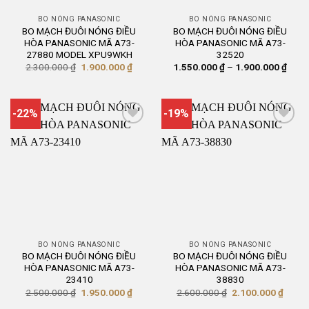
BO NÓNG PANASONIC
BO NÓNG PANASONIC
BO MẠCH ĐUÔI NÓNG ĐIỀU
BO MẠCH ĐUÔI NÓNG ĐIỀU
HÒA PANASONIC MÃ A73-
HÒA PANASONIC MÃ A73-
27880 MODEL XPU9WKH
32520
Giá
Giá
Khoả
2.300.000
₫
1.900.000
₫
1.550.000
₫
–
1.900.000
₫
gốc
hiện
giá:
là:
tại
từ
2.300.000 ₫.
là:
1.55
1.900.000 ₫.
đến
1.90
-22%
-19%
BO NÓNG PANASONIC
BO NÓNG PANASONIC
BO MẠCH ĐUÔI NÓNG ĐIỀU
BO MẠCH ĐUÔI NÓNG ĐIỀU
HÒA PANASONIC MÃ A73-
HÒA PANASONIC MÃ A73-
23410
38830
Giá
Giá
Giá
Giá
2.500.000
₫
1.950.000
₫
2.600.000
₫
2.100.000
₫
gốc
hiện
gốc
hiện