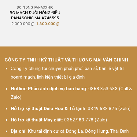
BO NÓNG PANASONIC
BO MẠCH ĐUÔI NÓNG ĐIỀU
PANASONIC MÃ A746595
Giá
Giá
2.000.000
₫
1.300.000
₫
gốc
hiện
là:
tại
2.000.000 ₫.
là:
1.300.000 ₫.
CÔNG TY TNHH KỸ THUẬT VÀ THƯƠNG MẠI VĂN CHINH
Công Ty chúng tôi chuyên phấn phối bán sỉ, bán lẻ vật tư
board mạch, linh kiện thiết bị gia đình
Hotline Phản ánh dịch vụ bán hàng:
0868.353.683 (Call &
Zalo)
Hỗ trợ kỹ thuật Điều Hòa & Tủ lạnh:
0349.638.875 (Zalo)
Hỗ trợ kỹ thuật Máy giặt:
0352.983.778 (Zalo)
Địa chỉ:
Khu tái định cư xã Đông La, Đông Hưng, Thái Bình