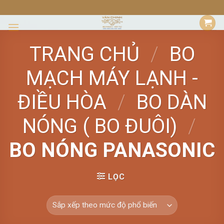
Skip
to
content
TRANG CHỦ
/
BO
MẠCH MÁY LẠNH -
ĐIỀU HÒA
/
BO DÀN
NÓNG ( BO ĐUÔI)
/
BO NÓNG PANASONIC
LỌC