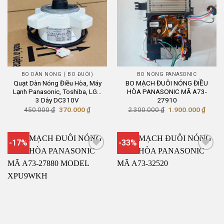
BO DÀN NÓNG ( BO ĐUÔI)
BO NÓNG PANASONIC
Quạt Dàn Nóng Điều Hòa, Máy
BO MẠCH ĐUÔI NÓNG ĐIỀU
Lạnh Panasonic, Toshiba, LG…
HÒA PANASONIC MÃ A73-
3 Dây DC310V
27910
Giá
Giá
Giá
Giá
450.000
₫
370.000
₫
2.300.000
₫
1.900.000
₫
gốc
hiện
gốc
hiện
là:
tại
là:
tại
450.000 ₫.
là:
2.300.000 ₫.
là:
370.000 ₫.
1.900
-17%
-33%