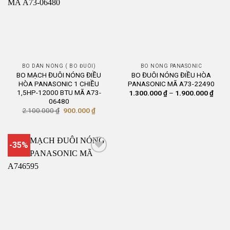
BO DÀN NÓNG ( BO ĐUÔI)
BO NÓNG PANASONIC
BO MẠCH ĐUÔI NÓNG ĐIỀU
BO ĐUÔI NÓNG ĐIỀU HÒA
HÒA PANASONIC 1 CHIỀU
PANASONIC MÃ A73-22490
1,5HP-12000 BTU MÃ A73-
Khoả
1.300.000
₫
–
1.900.000
₫
giá:
06480
từ
Giá
Giá
2.100.000
₫
900.000
₫
1.30
gốc
hiện
đến
là:
tại
1.90
2.100.000 ₫.
là:
900.000 ₫.
-35%