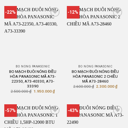
là:
tại
là:
tại
2.500.000 ₫.
là:
2.600.000 ₫.
là:
1.950.000 ₫.
2.100
-22%
-12%
BO NÓNG PANASONIC
BO NÓNG PANASONIC
BO MẠCH ĐUÔI NÓNG ĐIỀU
BO MẠCH ĐUÔI NÓNG ĐIỀU
HÒA PANASONIC MÃ A73-
HÒA PANASONIC 2 CHIỀU
22350, A73-40330, A73-
MÃ A73-28460
33390
Giá
Giá
2.600.000
₫
2.300.000
₫
gốc
hiện
Giá
Giá
2.500.000
₫
1.950.000
₫
là:
tại
gốc
hiện
2.600.000 ₫.
là:
là:
tại
2.300
2.500.000 ₫.
là:
1.950.000 ₫.
-57%
-43%