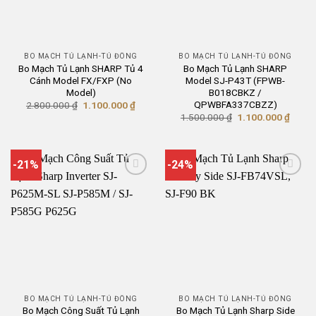
BO MẠCH TỦ LẠNH-TỦ ĐÔNG
BO MẠCH TỦ LẠNH-TỦ ĐÔNG
Bo Mạch Tủ Lạnh SHARP Tủ 4
Bo Mạch Tủ Lạnh SHARP
Cánh Model FX/FXP (No
Model SJ-P43T (FPWB-
Model)
B018CBKZ /
QPWBFA337CBZZ)
Giá
Giá
2.800.000
₫
1.100.000
₫
gốc
hiện
Giá
Giá
1.500.000
₫
1.100.000
₫
là:
tại
gốc
hiện
2.800.000 ₫.
là:
là:
tại
1.100.000 ₫.
1.500.000 ₫.
là:
1.100
-21%
-24%
BO MẠCH TỦ LẠNH-TỦ ĐÔNG
BO MẠCH TỦ LẠNH-TỦ ĐÔNG
Bo Mạch Công Suất Tủ Lạnh
Bo Mạch Tủ Lạnh Sharp Side