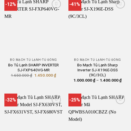
-12%
-41%
BO MẠCH TỦ LẠNH-TỦ ĐÔNG
BO MẠCH TỦ LẠNH-TỦ ĐÔNG
Bo Tủ Lạnh SHARP INVERTER
Bo Mạch Tủ Lạnh Sharp
SJ-FXP640VG-MR
Inverter SJ-X196E-DSS
(9C/3CL)
Giá
Giá
1.650.000
₫
1.450.000
₫
gốc
hiện
Khoả
1.000.000
₫
–
1.400.000
₫
là:
tại
giá:
1.650.000 ₫.
là:
từ
1.450.000 ₫.
1.00
đến
1.40
-32%
-25%