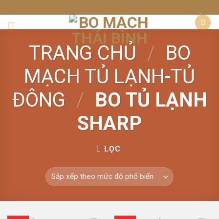
Skip
to
content
TRANG CHỦ
/
BO
MẠCH TỦ LẠNH-TỦ
ĐÔNG
/
BO TỦ LẠNH
SHARP
LỌC