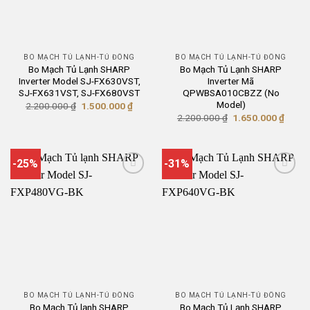
BO MẠCH TỦ LẠNH-TỦ ĐÔNG
BO MẠCH TỦ LẠNH-TỦ ĐÔNG
Bo Mạch Tủ Lạnh SHARP
Bo Mạch Tủ Lạnh SHARP
Inverter Model SJ-FX630VST,
Inverter Mã
SJ-FX631VST, SJ-FX680VST
QPWBSA010CBZZ (No
Model)
Giá
Giá
2.200.000
₫
1.500.000
₫
gốc
hiện
Giá
Giá
2.200.000
₫
1.650.000
₫
là:
tại
gốc
hiện
2.200.000 ₫.
là:
là:
tại
1.500.000 ₫.
2.200.000 ₫.
là:
1.650
-25%
-31%
BO MẠCH TỦ LẠNH-TỦ ĐÔNG
BO MẠCH TỦ LẠNH-TỦ ĐÔNG
Bo Mạch Tủ lạnh SHARP
Bo Mạch Tủ Lạnh SHARP