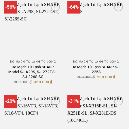
đến
250.00
-56%
-64%
BO MẠCH TỦ LẠNH-TỦ ĐÔNG
BO MẠCH TỦ LẠNH-TỦ ĐÔNG
Bo Mạch Tủ Lạnh SHARP
Bo Mạch Tủ Lạnh SHARP SJ-
Model SJ-A29S, SJ-272T-SL,
225S
SJ-226S-SC
Giá
Giá
700.000
₫
250.000
₫
gốc
hiện
Giá
Giá
800.000
₫
350.000
₫
là:
tại
gốc
hiện
700.000 ₫.
là:
là:
tại
250.000
800.000 ₫.
là:
350.000 ₫.
-20%
-31%