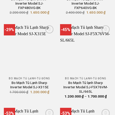
Inverter Model SJ-
Inverter Model SJ-
FXP480VG-BK
FXP640VG-BK
Giá
Giá
Giá
Giá
2.200.000
₫
1.650.000
₫
2.400.000
₫
1.650.000
₫
gốc
hiện
gốc
hiện
là:
tại
là:
tại
2.200.000 ₫.
là:
2.400.000 ₫.
là:
1.650.000 ₫.
1.650
-29%
-45%
BO MẠCH TỦ LẠNH-TỦ ĐÔNG
BO MẠCH TỦ LẠNH-TỦ ĐÔNG
Bo Mạch Tủ Lạnh Sharp
Bo Mạch Tủ lạnh Sharp
Inverter Model SJ-X315E
Inverter Model SJ-F5X76VM-
SL/665L
Giá
Giá
1.700.000
₫
1.200.000
₫
gốc
hiện
Khoả
1.200.000
₫
–
1.700.000
₫
là:
tại
giá:
1.700.000 ₫.
là:
từ
1.200.000 ₫.
1.20
đến
1.70
-53%
-53%