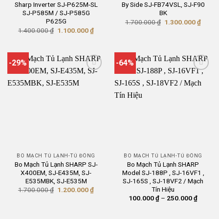
Sharp Inverter SJ-P625M-SL
By Side SJ-FB74VSL, SJ-F90
SJ-P585M / SJ-P585G
BK
P625G
Giá
Giá
1.700.000
₫
1.300.000
₫
gốc
hiện
Giá
Giá
1.400.000
₫
1.100.000
₫
là:
tại
gốc
hiện
1.700.000 ₫.
là:
là:
tại
1.300
1.400.000 ₫.
là:
1.100.000 ₫.
-29%
-64%
BO MẠCH TỦ LẠNH-TỦ ĐÔNG
BO MẠCH TỦ LẠNH-TỦ ĐÔNG
Bo Mạch Tủ Lạnh SHARP SJ-
Bo Mạch Tủ Lạnh SHARP
X400EM, SJ-E435M, SJ-
Model SJ-188P , SJ-16VF1 ,
E535MBK, SJ-E535M
SJ-165S , SJ-18VF2 / Mạch
Tín Hiệu
Giá
Giá
1.700.000
₫
1.200.000
₫
gốc
hiện
Khoảng
100.000
₫
–
250.000
₫
là:
tại
giá:
1.700.000 ₫.
là:
từ
1.200.000 ₫.
100.00