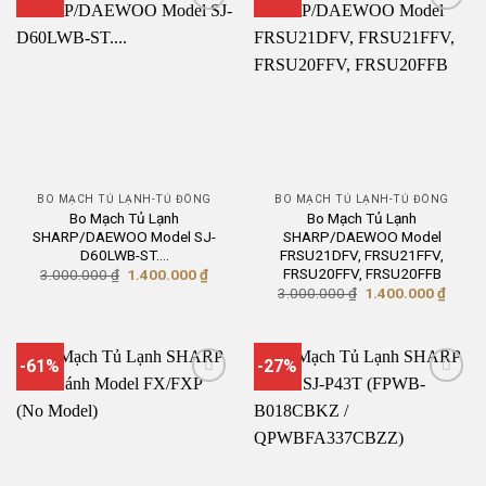
BO MẠCH TỦ LẠNH-TỦ ĐÔNG
BO MẠCH TỦ LẠNH-TỦ ĐÔNG
Bo Mạch Tủ Lạnh
Bo Mạch Tủ Lạnh
SHARP/DAEWOO Model SJ-
SHARP/DAEWOO Model
D60LWB-ST….
FRSU21DFV, FRSU21FFV,
FRSU20FFV, FRSU20FFB
Giá
Giá
3.000.000
₫
1.400.000
₫
gốc
hiện
Giá
Giá
3.000.000
₫
1.400.000
₫
là:
tại
gốc
hiện
3.000.000 ₫.
là:
là:
tại
1.400.000 ₫.
3.000.000 ₫.
là:
1.400
-61%
-27%