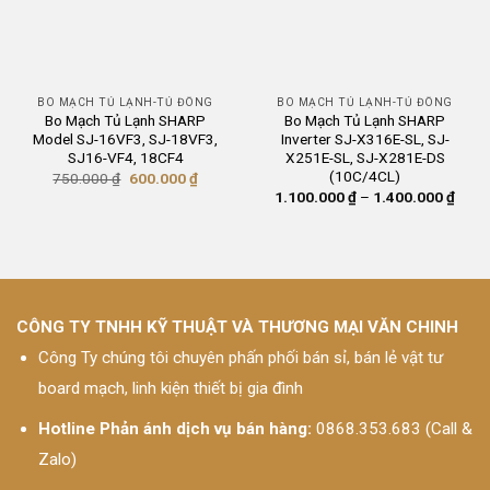
BO MẠCH TỦ LẠNH-TỦ ĐÔNG
BO MẠCH TỦ LẠNH-TỦ ĐÔNG
Bo Mạch Tủ Lạnh SHARP
Bo Mạch Tủ Lạnh SHARP
Model SJ-16VF3, SJ-18VF3,
Inverter SJ-X316E-SL, SJ-
SJ16-VF4, 18CF4
X251E-SL, SJ-X281E-DS
(10C/4CL)
Giá
Giá
750.000
₫
600.000
₫
gốc
hiện
Khoả
1.100.000
₫
–
1.400.000
₫
là:
tại
giá:
750.000 ₫.
là:
từ
600.000 ₫.
1.10
đến
1.40
CÔNG TY TNHH KỸ THUẬT VÀ THƯƠNG MẠI VĂN CHINH
Công Ty chúng tôi chuyên phấn phối bán sỉ, bán lẻ vật tư
board mạch, linh kiện thiết bị gia đình
Hotline Phản ánh dịch vụ bán hàng:
0868.353.683 (Call &
Zalo)