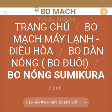
Skip
to
content
TRANG CHỦ
/
BO
MẠCH MÁY LẠNH -
ĐIỀU HÒA
/
BO DÀN
NÓNG ( BO ĐUÔI)
/
BO NÓNG SUMIKURA
LỌC