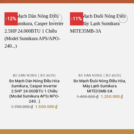
-12%
-11%
BO DÀN NÓNG ( BO ĐUÔI)
BO DÀN NÓNG ( BO ĐUÔI)
Bo Mạch Dàn Nóng Điều Hòa
Bo Mạch Đuôi Nóng Điều Hòa,
Sumikura, Casper Inverter
Máy Lạnh Sumikura
2.5HP 24.000BTU 1 Chiều
MITE35MB-3A
(Model Sumikura APS/APO-
Giá
Giá
1.400.000
₫
1.250.000
₫
gốc
hiện
240…)
là:
tại
Giá
Giá
1.700.000
₫
1.500.000
₫
1.400.000 ₫.
là:
gốc
hiện
1.250
là:
tại
1.700.000 ₫.
là:
1.500.000 ₫.