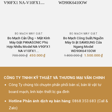
BO MẠCH MÁY GIẶT
BO MẠCH MÁY GIẶT
Bo Mạch Cản Ứng – Mặt Kính
Bo Mạch Công Suất/Nguồn
Máy Giặt PANASONIC Phù
Máy Gi ặt SAMSUNG Cửa
Hợp Nhiều Model NA-V90FX1
Ngang Model
NA-V10FX1….
WD90K6410OW
Giá
Giá
Giá
Giá
700.000
₫
450.000
₫
1.800.000
₫
1.500.000
₫
gốc
hiện
gốc
hiện
là:
tại
là:
tại
700.000 ₫.
là:
1.800.000 ₫.
là:
450.000 ₫.
1.500
CÔNG TY TNHH KỸ THUẬT VÀ THƯƠNG MẠI VĂN CHINH
Công Ty chúng tôi chuyên phấn phối bán sỉ, bán lẻ vật tư
board mạch, linh kiện thiết bị gia đình
Hotline Phản ánh dịch vụ bán hàng:
0868.353.683 (Call &
Zalo)