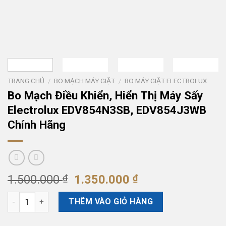
TRANG CHỦ
/
BO MẠCH MÁY GIẶT
/
BO MÁY GIẶT ELECTROLUX
Bo Mạch Điều Khiển, Hiển Thị Máy Sấy
Electrolux EDV854N3SB, EDV854J3WB
Chính Hãng
Giá
Giá
1.500.000
₫
1.350.000
₫
gốc
hiện
Bo Mạch Điều Khiển, Hiển Thị Máy Sấy Electrolux EDV854N3S
là:
tại
THÊM VÀO GIỎ HÀNG
1.500.000 ₫.
là: